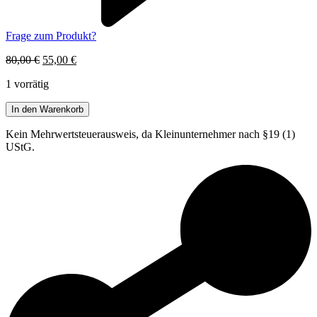
Frage zum Produkt?
Ursprünglicher
Aktueller
80,00
€
55,00
€
Preis
Preis
1 vorrätig
war:
ist:
80,00 €
55,00 €.
Lampe
In den Warenkorb
Tischlampe
Messing
Kein Mehrwertsteuerausweis, da Kleinunternehmer nach §19 (1)
Holz
UStG.
77cm
1980er
Jahre
Vintage
Menge