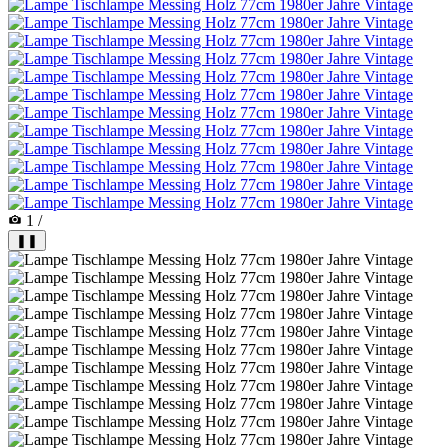
1
/
❚❚