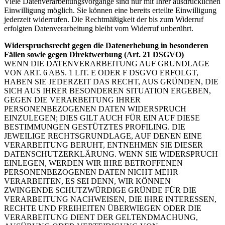
Viele Datenverarbeitungsvorgänge sind nur mit Ihrer ausdrücklichen
Einwilligung möglich. Sie können eine bereits erteilte Einwilligung
jederzeit widerrufen. Die Rechtmäßigkeit der bis zum Widerruf
erfolgten Datenverarbeitung bleibt vom Widerruf unberührt.
Widerspruchsrecht gegen die Datenerhebung in besonderen
Fällen sowie gegen Direktwerbung (Art. 21 DSGVO)
WENN DIE DATENVERARBEITUNG AUF GRUNDLAGE
VON ART. 6 ABS. 1 LIT. E ODER F DSGVO ERFOLGT,
HABEN SIE JEDERZEIT DAS RECHT, AUS GRÜNDEN, DIE
SICH AUS IHRER BESONDEREN SITUATION ERGEBEN,
GEGEN DIE VERARBEITUNG IHRER
PERSONENBEZOGENEN DATEN WIDERSPRUCH
EINZULEGEN; DIES GILT AUCH FÜR EIN AUF DIESE
BESTIMMUNGEN GESTÜTZTES PROFILING. DIE
JEWEILIGE RECHTSGRUNDLAGE, AUF DENEN EINE
VERARBEITUNG BERUHT, ENTNEHMEN SIE DIESER
DATENSCHUTZERKLÄRUNG. WENN SIE WIDERSPRUCH
EINLEGEN, WERDEN WIR IHRE BETROFFENEN
PERSONENBEZOGENEN DATEN NICHT MEHR
VERARBEITEN, ES SEI DENN, WIR KÖNNEN
ZWINGENDE SCHUTZWÜRDIGE GRÜNDE FÜR DIE
VERARBEITUNG NACHWEISEN, DIE IHRE INTERESSEN,
RECHTE UND FREIHEITEN ÜBERWIEGEN ODER DIE
VERARBEITUNG DIENT DER GELTENDMACHUNG,