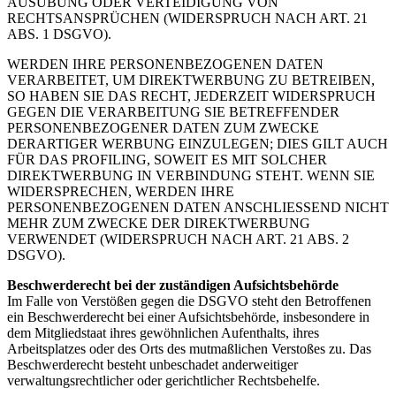
AUSÜBUNG ODER VERTEIDIGUNG VON
RECHTSANSPRÜCHEN (WIDERSPRUCH NACH ART. 21
ABS. 1 DSGVO).
WERDEN IHRE PERSONENBEZOGENEN DATEN
VERARBEITET, UM DIREKTWERBUNG ZU BETREIBEN,
SO HABEN SIE DAS RECHT, JEDERZEIT WIDERSPRUCH
GEGEN DIE VERARBEITUNG SIE BETREFFENDER
PERSONENBEZOGENER DATEN ZUM ZWECKE
DERARTIGER WERBUNG EINZULEGEN; DIES GILT AUCH
FÜR DAS PROFILING, SOWEIT ES MIT SOLCHER
DIREKTWERBUNG IN VERBINDUNG STEHT. WENN SIE
WIDERSPRECHEN, WERDEN IHRE
PERSONENBEZOGENEN DATEN ANSCHLIESSEND NICHT
MEHR ZUM ZWECKE DER DIREKTWERBUNG
VERWENDET (WIDERSPRUCH NACH ART. 21 ABS. 2
DSGVO).
Beschwerderecht bei der zuständigen Aufsichtsbehörde
Im Falle von Verstößen gegen die DSGVO steht den Betroffenen
ein Beschwerderecht bei einer Aufsichtsbehörde, insbesondere in
dem Mitgliedstaat ihres gewöhnlichen Aufenthalts, ihres
Arbeitsplatzes oder des Orts des mutmaßlichen Verstoßes zu. Das
Beschwerderecht besteht unbeschadet anderweitiger
verwaltungsrechtlicher oder gerichtlicher Rechtsbehelfe.